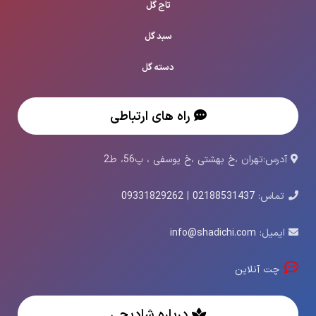
تاج گل
سبد گل
دسته گل
راه های ارتباطی
آدرس:تهران ،خ بهشتی ،خ یوسفی ، پ56، ط2
تماس:
02188531437
|
09331829262
ایمیل:
info@shadichi.com
چت آنلاین
درباره شادیچی