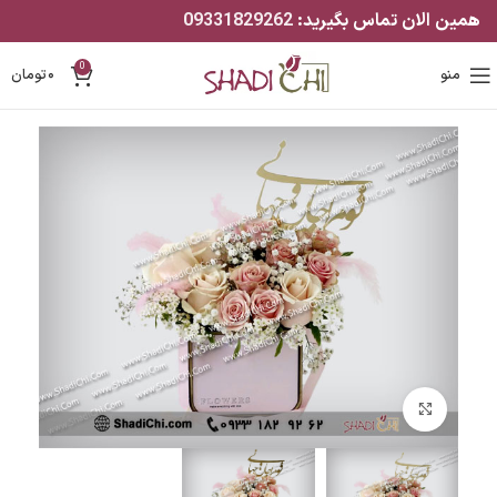
همین الان تماس بگیرید:
09331829262
0
منو
۰
تومان
بزرگنمایی تصویر