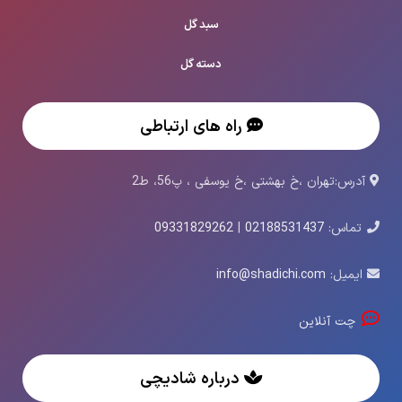
سبد گل
دسته گل
راه های ارتباطی
آدرس:تهران ،خ بهشتی ،خ یوسفی ، پ56، ط2
تماس:
02188531437
|
09331829262
ایمیل:
info@shadichi.com
چت آنلاین
درباره شادیچی