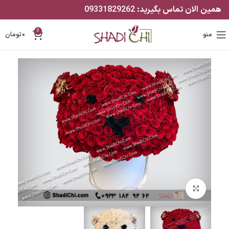
همین الان تماس بگیرید:
09331829262
0
منو
۰
تومان
بزرگنمایی تصویر