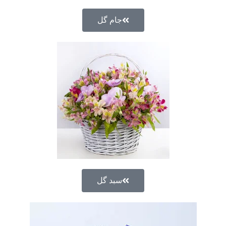
جام گل
سبد گل