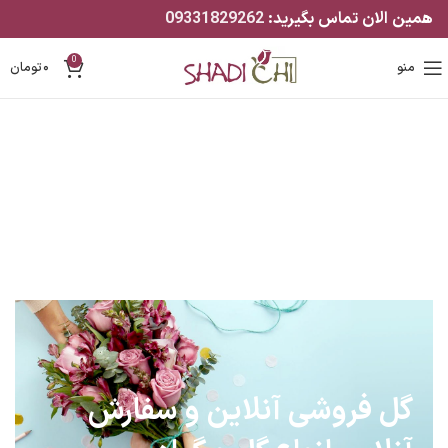
همین الان تماس بگیرید:
09331829262
0
منو
۰
تومان
گل فروشی آنلاین و سفارش