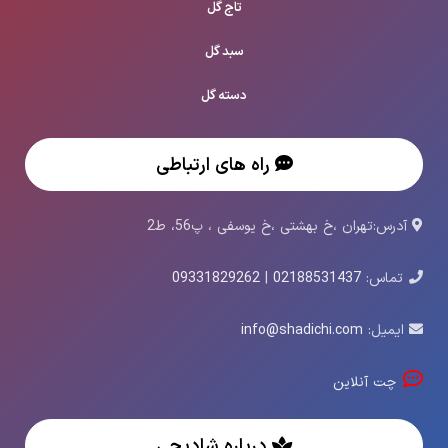
تاج گل
سبد گل
دسته گل
راه های ارتباطی
آدرس:تهران ،خ بهشتی ،خ یوسفی ، پ56، ط2
تماس:
02188531437
|
09331829262
ایمیل:
info@shadichi.com
چت آنلاین
درباره شادیچی