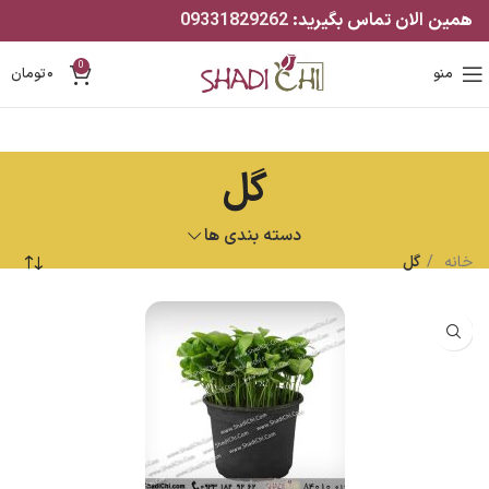
همین الان تماس بگیرید:
09331829262
0
منو
۰
تومان
گل
دسته بندی ها
خانه
گل