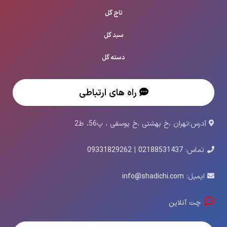
تاج گل
سبد گل
دسته گل
راه های ارتباطی
آدرس:تهران ،خ بهشتی ،خ یوسفی ، پ56، ط2
تماس:
02188531437
|
09331829262
ایمیل:
info@shadichi.com
چت آنلاین