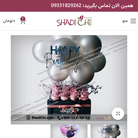
همین الان تماس بگیرید:
09331829262
0
منو
۰
تومان
بزرگنمایی تصویر