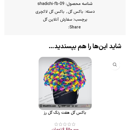
شناسه محصول:
shadichi-fb-09
دسته:
باکس گل
,
باکس گل لاکچری
برچسب:
سفارش آنلاین گل
Share:
شاید این‌ها را هم بپسندید…
باکس گل هفت رنگ گل رز
۶,۶۵۰,۰۰۰
تومان