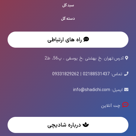
سبد گل
دسته گل
راه های ارتباطی
آدرس:تهران ،خ بهشتی ،خ یوسفی ، پ56، ط2
تماس:
02188531437
|
09331829262
ایمیل:
info@shadichi.com
چت آنلاین
درباره شادیچی