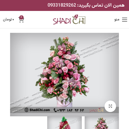
همین الان تماس بگیرید:
09331829262
0
منو
۰
تومان
بزرگنمایی تصویر