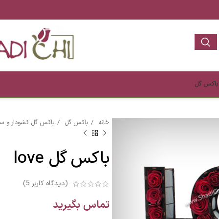
باکس گل
خانه
باکس گل
باکس گل کشودار و س
باکس گل love
(دیدگاه کاربر
5
)
تماس بگیرید