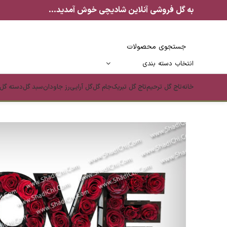
به گل فروشی آنلاین شادیچی خوش آمدید...
انتخاب دسته بندی
خانه
تاج گل ترحیم
تاج گل تبریک
جام گل
گل آرایی
رز جاودان
سبد گل
دسته گل