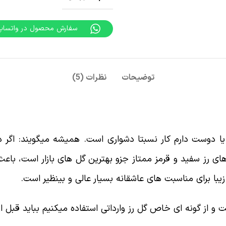
سفارش محصول در واتساپ
توضیحات
نظرات (5)
ی آقایان ابراز علاقه و گفتن جمله (I love you) یا دوست دارم کار نسبتا دشواری است.
گل ها منتقل کن. “باکس گل love” با گل های رز سفید و قرمز ممتاز جزو بهترین گل ه
با برای مناسبت های عاشقانه بسیار عالی و بینظیر است.
 و از گونه ای خاص گل رز وارداتی استفاده میکنیم بباید قبل