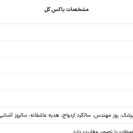
مشخصات باکس گل
زشک، روز مهندس، سالگرد ازدواج، هدیه عاشقانه، سالروز آشنایی
لات با تصویر مغایرت دارد.