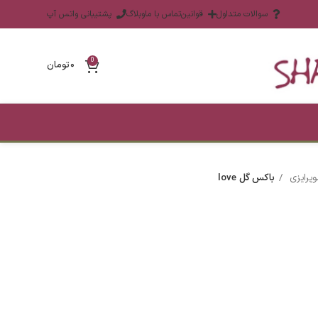
سوالات متداول
قوانین
تماس با ما
وبلاگ
پشتیبانی واتس آپ
0
۰
تومان
وپرایزی
باکس گل love