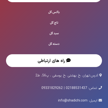
باکس گل
تاج گل
سبد گل
دسته گل
راه های ارتباطی
آدرس:تهران ،خ بهشتی ،خ یوسفی ، پ56، ط2
تماس:
02188531437
|
09331829262
ایمیل:
info@shadichi.com