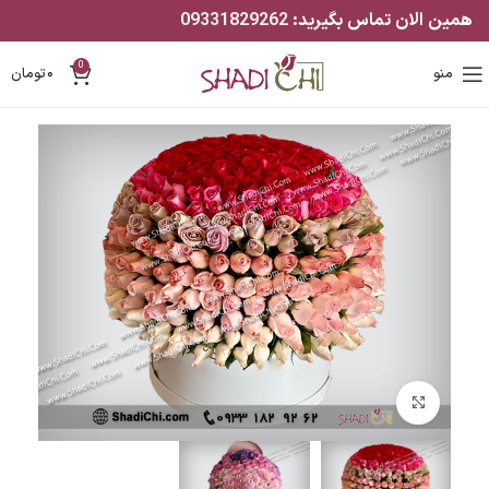
همین الان تماس بگیرید:
09331829262
0
منو
۰
تومان
بزرگنمایی تصویر