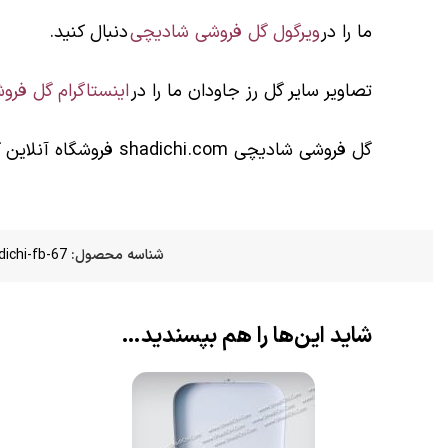
ما را در
ویرگول گل فروشی شادیچی
دنبال کنید.
تصاویر سایر گل رز جاودان ما را در
اینستاگرام گل فر
گل فروشی شادیچی shadichi.com فروشگاه آنلاین گل در تهران و کرج میباشد. A 1401/09/29
شناسه محصول:
dichi-fb-67
شاید این‌ها را هم بپسندید…