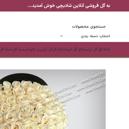
به گل فروشی آنلاین شادیچی خوش آمدید...
انتخاب دسته بندی
خانه
تاج گل ترحیم
تاج گل تبریک
جام گل
گل آرایی
رز جاودان
سبد گل
دسته گل