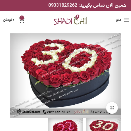
همین الان تماس بگیرید:
09331829262
0
منو
۰
تومان
بزرگنمایی تصویر