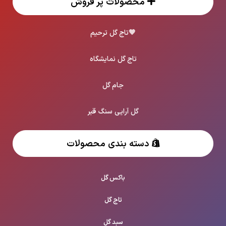
محصولات پر فروش
🖤
تاج گل ترحیم
تاج گل نمایشگاه
جام گل
گل آرایی سنگ قبر
دسته بندی محصولات
باکس گل
تاج گل
سبد گل