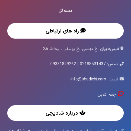
دسته گل
راه های ارتباطی
آدرس:تهران ،خ بهشتی ،خ یوسفی ، پ56، ط2
تماس:
02188531437
|
09331829262
ایمیل:
info@shadichi.com
چت آنلاین
درباره شادیچی