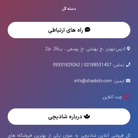
دسته گل
راه های ارتباطی
آدرس:تهران ،خ بهشتی ،خ یوسفی ، پ56، ط2
تماس:
02188531437
|
09331829262
ایمیل:
info@shadichi.com
چت آنلاین
درباره شادیچی
گل فروشی آنلاین شادیچی به عنوان یکی از بهترین فروشگاه های