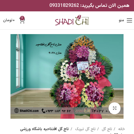
همین الان تماس بگیرید:
09331829262
0
منو
۰
تومان
بزرگنمایی تصویر
خانه
تاج گل
تاج گل تبریک
تاج گل افتتاحیه باشگاه ورزشی