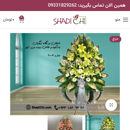
همین الان تماس بگیرید:
09331829262
0
منو
۰
تومان
حراج
بزرگنمایی تصویر