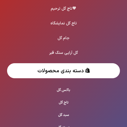
🖤
تاج گل ترحیم
تاج گل نمایشگاه
جام گل
گل آرایی سنگ قبر
دسته بندی محصولات
باکس گل
تاج گل
سبد گل