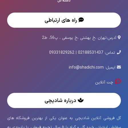
دسته گل
راه های ارتباطی
آدرس:تهران ،خ بهشتی ،خ یوسفی ، پ56، ط2
تماس:
02188531437
|
09331829262
ایمیل:
info@shadichi.com
چت آنلاین
درباره شادیچی
گل فروشی آنلاین شادیچی به عنوان یکی از بهترین فروشگاه های
سفارش اینترنتی خرید گل و گیاه با ۵ سال تجربه فروش، با پایبندی به