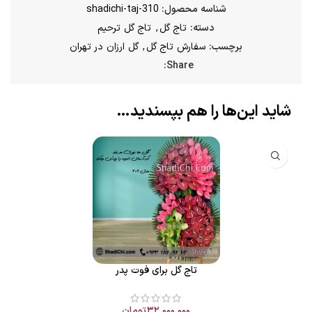
شناسه محصول:
shadichi-taj-310
دسته:
تاج گل
,
تاج گل ترحیم
برچسب:
سفارش تاج گل
,
گل ارزان در تهران
Share:
شاید این‌ها را هم بپسندید…
تاج گل برای فوت پدر
۳۲,۰۰۰,۰۰۰
تومان