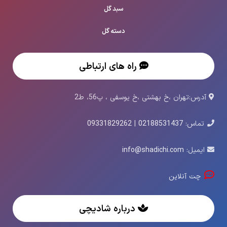
سبد گل
دسته گل
راه های ارتباطی
آدرس:تهران ،خ بهشتی ،خ یوسفی ، پ56، ط2
تماس:
02188531437
|
09331829262
ایمیل:
info@shadichi.com
چت آنلاین
درباره شادیچی