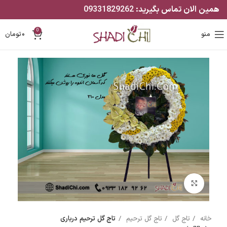
همین الان تماس بگیرید:
09331829262
0
منو
۰
تومان
بزرگنمایی تصویر
خانه
تاج گل
تاج گل ترحیم
تاج گل ترحیم درباری