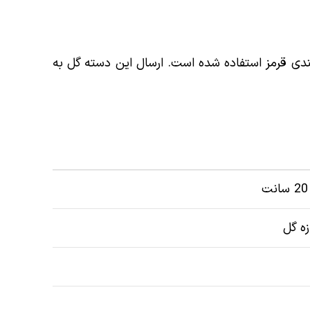
ه ترین رز های هلندی بازار ساخته شده است. در این دسته گل حدود 13 شاخه رز هلندی قرمز استفاده شده است. ارسال این دسته گل به