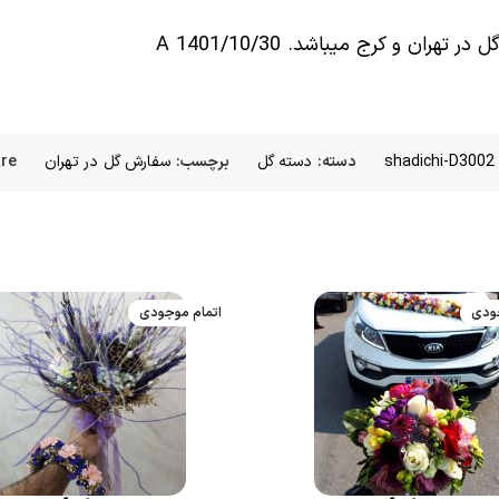
shadichi-D3002
دسته:
دسته گل
برچسب:
سفارش گل در تهران
re:
جودی
اتمام موجودی