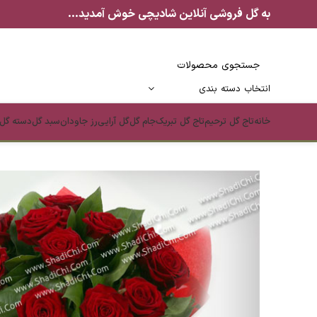
به گل فروشی آنلاین شادیچی خوش آمدید...
انتخاب دسته بندی
خانه
تاج گل ترحیم
تاج گل تبریک
جام گل
گل آرایی
رز جاودان
سبد گل
دسته گل