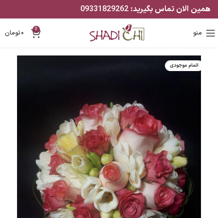
همین الان تماس بگیرید:
09331829262
0
منو
۰
تومان
اتمام موجودی