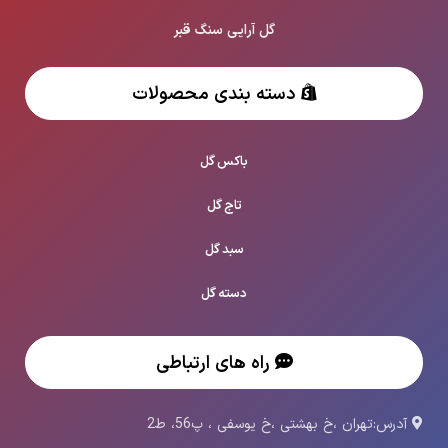
گل آرایی سنگ قبر
دسته بندی محصولات
باکس گل
تاج گل
سبد گل
دسته گل
راه های ارتباطی
آدرس:تهران ،خ بهشتی ،خ یوسفی ، پ56، ط2