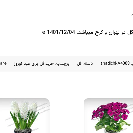
.
:
shadichi-A4008
دسته:
گل
برچسب:
خرید گل برای عید نوروز
are: