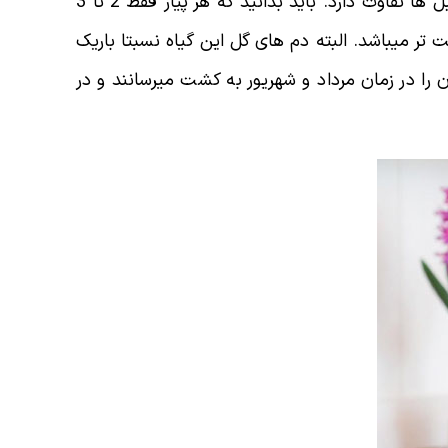
از نمونه های دیگر سنبل میتوان به سنبل های رومی اشاره نمود. این نمونه ها از چند جهت و موضوع با باقی سنبل ها تفاوت دارد. باید بدانید که هر پیاز فقط 2 تا 3
ر میباشد. البته دم های گل این گیاه نسبتا باریک
را در زمان مرداد و شهریور به کشت میرسانند و در