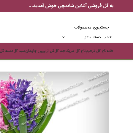
به گل فروشی آنلاین شادیچی خوش آمدید...
انتخاب دسته بندی
خانه
تاج گل ترحیم
تاج گل تبریک
جام گل
گل آرایی
رز جاودان
سبد گل
دسته گل