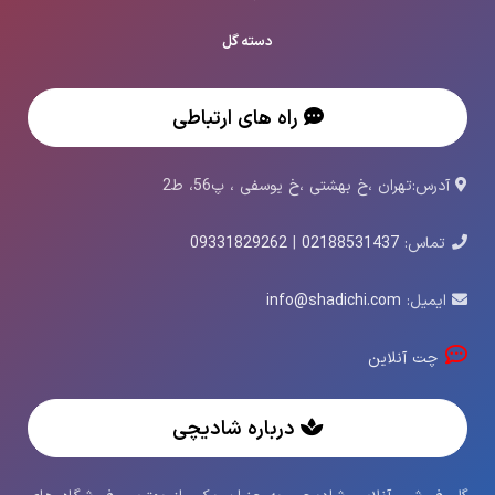
دسته گل
راه های ارتباطی
آدرس:تهران ،خ بهشتی ،خ یوسفی ، پ56، ط2
تماس:
02188531437
|
09331829262
ایمیل:
info@shadichi.com
چت آنلاین
درباره شادیچی