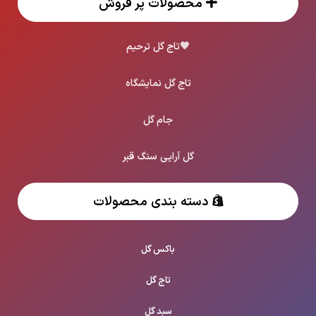
محصولات پر فروش
🖤
تاج گل ترحیم
تاج گل نمایشگاه
جام گل
گل آرایی سنگ قبر
دسته بندی محصولات
باکس گل
تاج گل
سبد گل