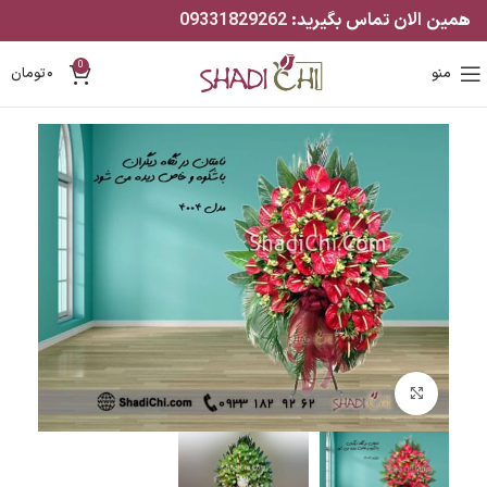
همین الان تماس بگیرید:
09331829262
0
منو
۰
تومان
بزرگنمایی تصویر