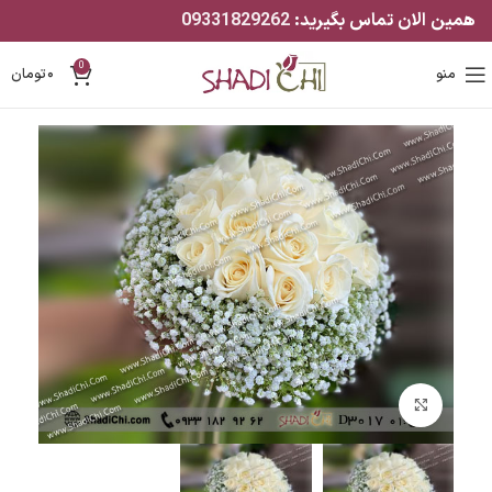
همین الان تماس بگیرید:
09331829262
0
منو
۰
تومان
بزرگنمایی تصویر