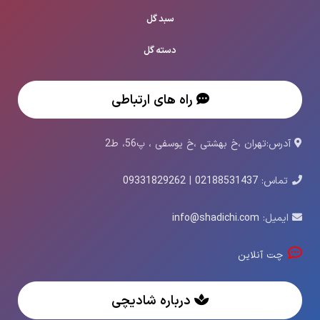
سبد گل
دسته گل
راه های ارتباطی
آدرس:تهران ،خ بهشتی ،خ یوسفی ، پ56، ط2
تماس:
02188531437
|
09331829262
ایمیل:
info@shadichi.com
چت آنلاین
درباره شادیچی