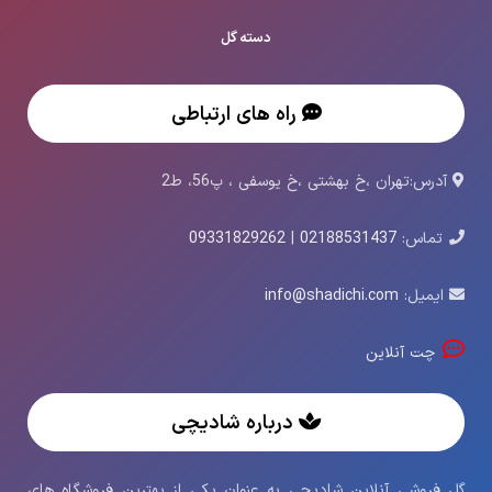
دسته گل
راه های ارتباطی
آدرس:تهران ،خ بهشتی ،خ یوسفی ، پ56، ط2
تماس:
02188531437
|
09331829262
ایمیل:
info@shadichi.com
چت آنلاین
درباره شادیچی
گل فروشی آنلاین شادیچی به عنوان یکی از بهترین فروشگاه های