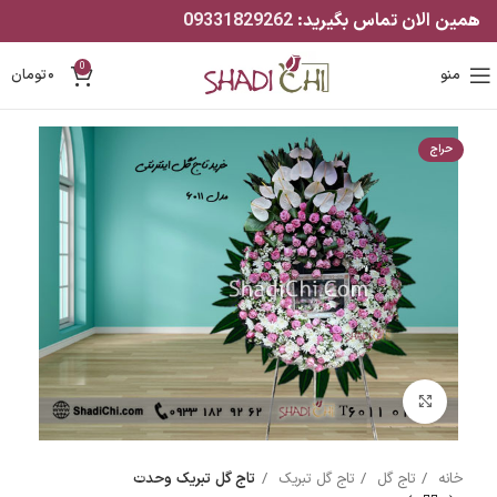
همین الان تماس بگیرید:
09331829262
0
منو
۰
تومان
حراج
بزرگنمایی تصویر
خانه
تاج گل
تاج گل تبریک
تاج گل تبریک وحدت