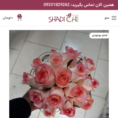
همین الان تماس بگیرید:
09331829262
0
منو
۰
تومان
اتمام موجودی