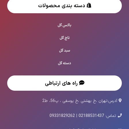
دسته بندی محصولات
باکس گل
تاج گل
سبد گل
دسته گل
راه های ارتباطی
آدرس:تهران ،خ بهشتی ،خ یوسفی ، پ56، ط2
تماس:
02188531437
|
09331829262