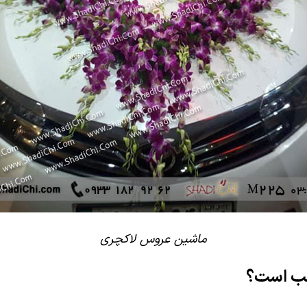
ماشین عروس لاکچری
سب است؟