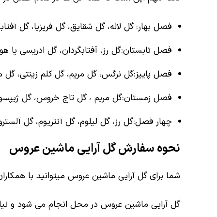
فصل بهار: گل لاله، گل شقایق، گل فریزیا، گل آفتا
فصل تابستان:گل رز، آفتابگردان، گل ادریسی یا هور
فصل پاییز:گل نرگس، گل مریم، گل کلم زینتی، گل 
فصل زمستان:گل مریم ، گل تاج خروس، گل ژیپسوف
چهار فصل:گل رز، گل لیلوم، گل آنتریوم، گل آلستروم
نحوه سفارش گل آرایی ماشین عروس
شما برای گل آرایی ماشین عروس میتوانید با همکاران
گل آرایی ماشین عروس در محل انجام می شود و نی