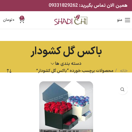
همین الان تماس بگیرید:
09331829262
0
منو
۰
تومان
باکس گل کشودار
دسته بندی ها
خانه
محصولات برچسب خورده “باکس گل کشودار”