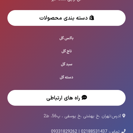
دسته بندی محصولات
باکس گل
تاج گل
سبد گل
دسته گل
راه های ارتباطی
آدرس:تهران ،خ بهشتی ،خ یوسفی ، پ56، ط2
تماس:
02188531437
|
09331829262