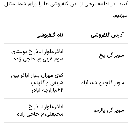
کنید. در ادامه برخی از این گلفروشی ها را برای شما مثال
میزنیم.
آدرس گلفروشی
نام گلفروشی
اباذر،بلوار اباذر،خ بوستان
سوپر گل یخ
سوم غربی،خ حاجی زاده
کوی مهران،بلوار اباذر بین
سوپر گلچین شندآباد
شریفی و گلها،پ
۶۲،بازارچه اباذر
اباذر،بلوار اباذر،خ
سوپر گل پالرمو
محبعلی،خ حاجی زاده