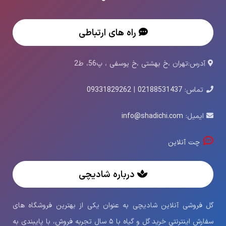
راه های ارتباطی
آدرس:تهران ،خ بهشتی ،خ یوسفی ، پ56، ط2
تماس:
02188531437
|
09331829262
ایمیل:
info@shadichi.com
چت آنلاین
درباره شادیچی
گل فروشی آنلاین شادیچی به عنوان یکی از بهترین فروشگاه های
سفارش اینترنتی خرید گل و گیاه با ۵ سال تجربه فروش، با پایبندی به