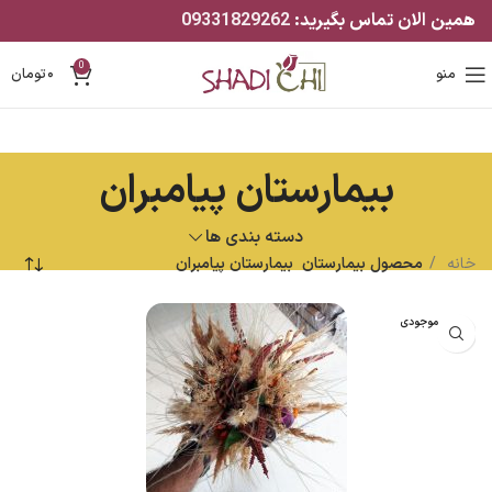
همین الان تماس بگیرید:
09331829262
0
منو
۰
تومان
بیمارستان پیامبران
دسته بندی ها
خانه
محصول بیمارستان
بیمارستان پیامبران
اتمام موجودی